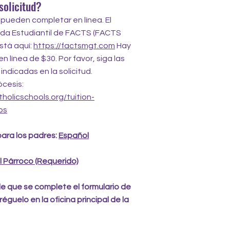
solicitud?
e pueden completar en línea. El
da Estudiantil de FACTS (FACTS
stá aquí:
https://factsmgt.com
Hay
en línea de $30. Por favor, siga las
ndicadas en la solicitud.
ócesis:
holicschools.org/tuition-
ps
para los padres:
Español
l Párroco (Requerido)
e que se complete el formulario de
réguelo en la oficina principal de la