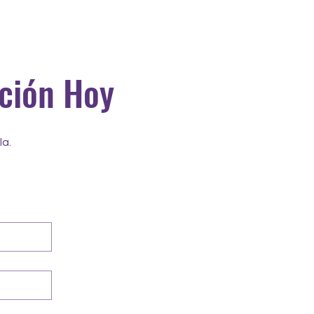
ación Hoy
la.