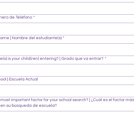
mero de Teléfono
*
Name | Nombre del estudiante(s)
*
(s) is your child(ren) entering? | Grado que va entrar?
*
ool | Escuela Actual
 most important factor for your school search? | ¿Cuál es el factor má
 en su búsqueda de escuela?