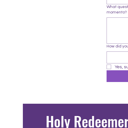
What quest
momento?
How did you
Yes, s
Holy Redeeme