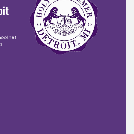
oit
ool.net
0