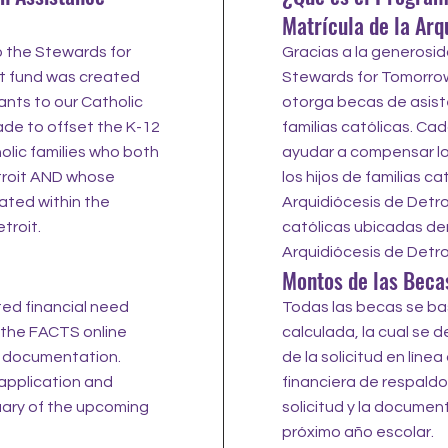
Matrícula de la Arq
o the Stewards for
Gracias a la generosi
 fund was created
Stewards for Tomorrow
ants to our Catholic
otorga becas de asiste
made to offset the K-12
familias católicas. Ca
holic families who both
ayudar a compensar lo
etroit AND whose
los hijos de familias c
ated within the
Arquidiócesis de Detro
troit.
católicas ubicadas dent
Arquidiócesis de Detroit
Montos de las Beca
ted financial need
Todas las becas se ba
 the FACTS online
calculada, la cual se d
l documentation.
de la solicitud en lín
 application and
financiera de respaldo.
uary of the upcoming
solicitud y la documen
próximo año escolar. ​