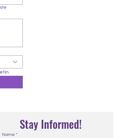
este
etín.
Stay Informed!
Name
*