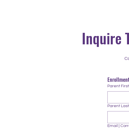
Inquire 
Co
Enrollment
Parent Fir
Parent Las
Email | Cor