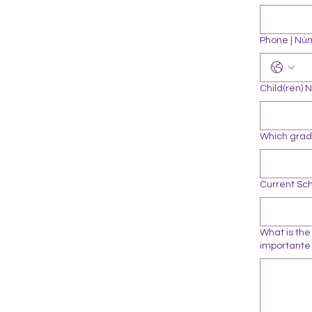
Phone | Nú
Child(ren) 
Which grade
Current Sch
What is the
importante