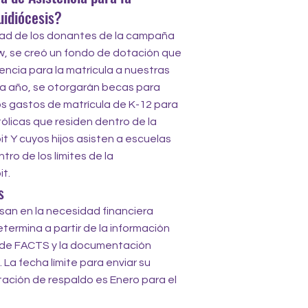
uidiócesis?
dad de los donantes de la campaña
, se creó un fondo de dotación que
ncia para la matrícula a nuestras
da año, se otorgarán becas para
s gastos de matrícula de K-12 para
atólicas que residen dentro de la
it Y cuyos hijos asisten a escuelas
ro de los límites de la
. ​
s
san en la necesidad financiera
etermina a partir de la información
ea de FACTS y la documentación
 La fecha límite para enviar su
tación de respaldo es Enero para el