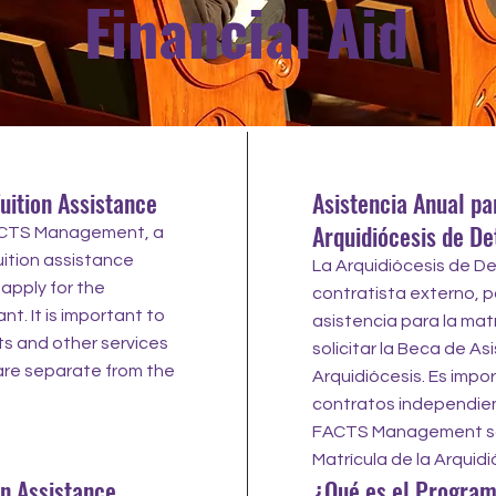
Financial Aid
uition Assistance
Asistencia Anual pa
Arquidiócesis de De
FACTS Management, a
uition assistance
La Arquidiócesis de D
 apply for the
contratista externo, p
t. It is important to
asistencia para la mat
s and other services
solicitar la Beca de As
re separate from the
Arquidiócesis. Es impo
contratos independien
FACTS Management so
Matrícula de la Arquidió
on Assistance
¿Qué es el Programa