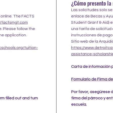
¿Cómo presento la 
Las solicitudes solo s
 online. The FACTS
enlace de Becas y Ayu
//factsmgt.com
Student Grant & Aid) e
e. Please follow the
una tarifa de solicitud 
he application.
instrucciones de pago i
Sitio web de la Arquidi
cschools.org/tuition-
https://www.detroitcat
assistance-scholarshi
Carta de información 
Formulario de Firma de
Por favor, asegúrese d
m filled out and turn
firma del párroco y ent
escuela.​